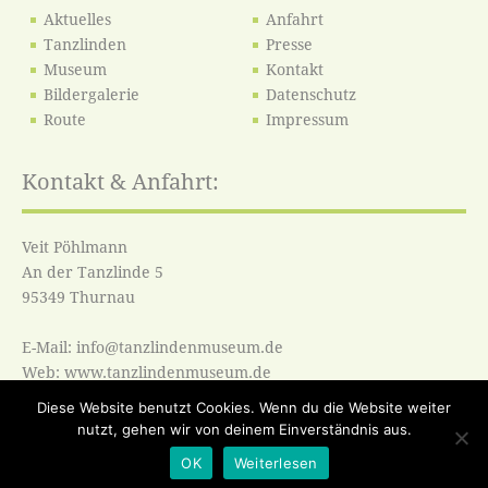
Aktuelles
Anfahrt
Tanzlinden
Presse
Museum
Kontakt
Bildergalerie
Datenschutz
Route
Impressum
Kontakt & Anfahrt:
Veit Pöhlmann
An der Tanzlinde 5
95349 Thurnau
E-Mail: info@tanzlindenmuseum.de
Web: www.tanzlindenmuseum.de
Diese Website benutzt Cookies. Wenn du die Website weiter
nutzt, gehen wir von deinem Einverständnis aus.
© 2016 by tanzlindenmuseum.de |
Design & Programmierung by
OK
Weiterlesen
Fabian Hacker