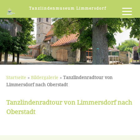
Tanzlindenmuseum Limmersdorf
Startseite
»
Bildergalerie
»
Tanzlindenradtour von
Limmersdorf nach Oberstadt
Tanzlindenradtour von Limmersdorf nach
Oberstadt