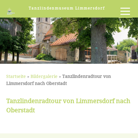
Tanzlindenmuseum Limmersdorf
Startseite
»
Bildergalerie
»
Tanzlindenradtour von
Limmersdorf nach Oberstadt
Tanzlindenradtour von Limmersdorf nach
Oberstadt