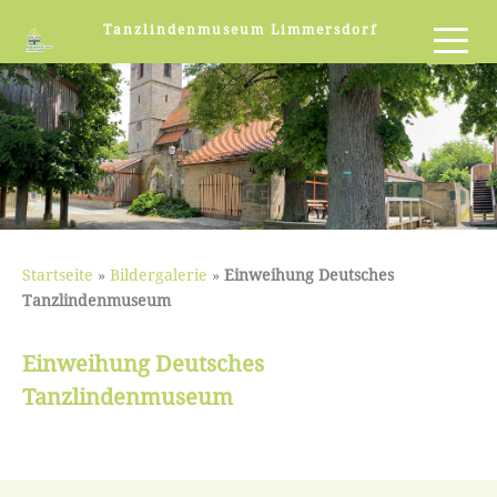
Tanzlindenmuseum Limmersdorf
Startseite
»
Bildergalerie
»
Einweihung Deutsches
Tanzlindenmuseum
Einweihung Deutsches
Tanzlindenmuseum