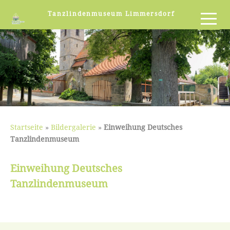
Tanzlindenmuseum Limmersdorf
Startseite
»
Bildergalerie
»
Einweihung Deutsches
Tanzlindenmuseum
Einweihung Deutsches
Tanzlindenmuseum