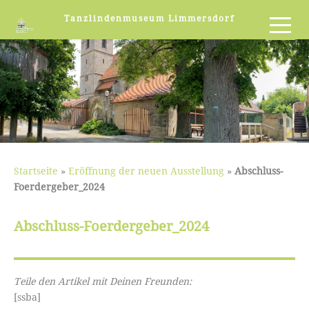
Tanzlindenmuseum Limmersdorf
Startseite
»
Eröffnung der neuen Ausstellung
»
Abschluss-
Foerdergeber_2024
Abschluss-Foerdergeber_2024
Teile den Artikel mit Deinen Freunden:
[ssba]